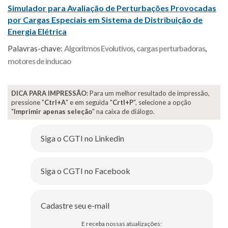
Simulador para Avaliação de Perturbações Provocadas
por Cargas Especiais em Sistema de Distribuição de
Energia Elétrica
Palavras-chave:
Algoritmos Evolutivos
,
cargas perturbadoras
,
motores de inducao
DICA PARA IMPRESSÃO
: Para um melhor resultado de impressão,
pressione "
Ctrl+A
" e em seguida "
Crtl+P
", selecione a opção
"
Imprimir apenas seleção
" na caixa de diálogo.
Siga o CGTI no Linkedin
Siga o CGTI no Facebook
Cadastre seu e-mail
E receba nossas atualizações: