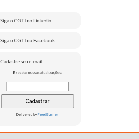
Siga o CGTI no Linkedin
Siga o CGTI no Facebook
Cadastre seu e-mail
E receba nossas atualizações:
Delivered by
FeedBurner