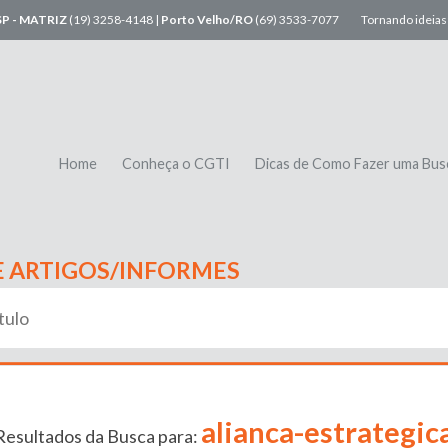
SP - MATRIZ
(19) 3258-4148 |
Porto Velho/RO
(69) 3533-7077
Tornando ideias 
Home
Conheça o CGTI
Dicas de Como Fazer uma Bus
E ARTIGOS/INFORMES
alianca-estrategic
Resultados da Busca para: