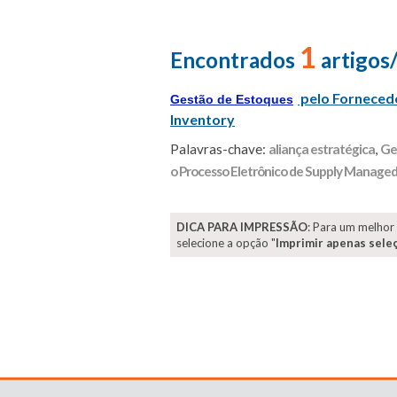
1
Encontrados
artigos
pelo Fornecedo
Gestão de Estoques
Inventory
Palavras-chave:
aliança estratégica
,
Ge
o Processo Eletrônico de Supply Managed
DICA PARA IMPRESSÃO
: Para um melhor
selecione a opção "
Imprimir apenas sele