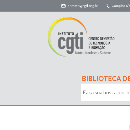
contato@cgti.org.br
Campinas/
BIBLIOTECA D