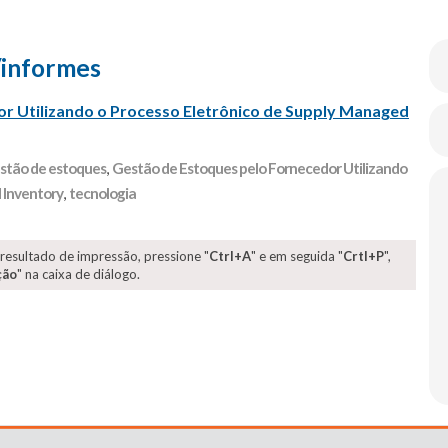
/informes
r Utilizando o Processo Eletrônico de Supply Managed
stão de estoques
,
Gestão de Estoques pelo Fornecedor Utilizando
 Inventory
,
tecnologia
 resultado de impressão, pressione "
Ctrl+A
" e em seguida "
Crtl+P
",
ção
" na caixa de diálogo.