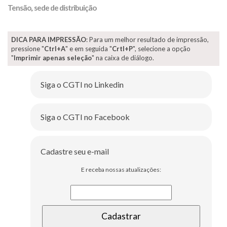
Tensão
,
sede de distribuição
DICA PARA IMPRESSÃO
: Para um melhor resultado de impressão,
pressione "
Ctrl+A
" e em seguida "
Crtl+P
", selecione a opção
"
Imprimir apenas seleção
" na caixa de diálogo.
Siga o CGTI no Linkedin
Siga o CGTI no Facebook
Cadastre seu e-mail
E receba nossas atualizações: