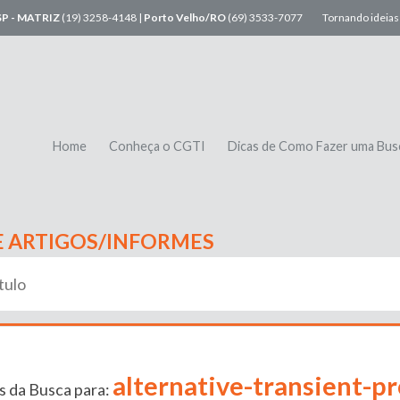
SP - MATRIZ
(19) 3258-4148 |
Porto Velho/RO
(69) 3533-7077
Tornando ideias 
Home
Conheça o CGTI
Dicas de Como Fazer uma Bus
E ARTIGOS/INFORMES
alternative-transient-p
s da Busca para: