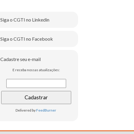
Siga o CGTI no Linkedin
Siga o CGTI no Facebook
Cadastre seu e-mail
E receba nossas atualizações:
Delivered by
FeedBurner