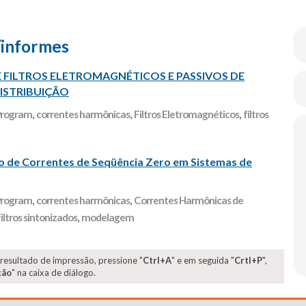
/informes
 FILTROS ELETROMAGNÉTICOS E PASSIVOS DE
STRIBUIÇÃO
 Program
,
correntes harmônicas
,
Filtros Eletromagnéticos
,
filtros
ão de Correntes de Seqüência Zero em Sistemas de
 Program
,
correntes harmônicas
,
Correntes Harmônicas de
filtros sintonizados
,
modelagem
 resultado de impressão, pressione "
Ctrl+A
" e em seguida "
Crtl+P
",
ção
" na caixa de diálogo.