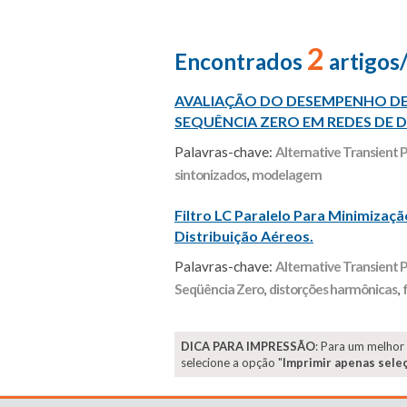
2
Encontrados
artigos
AVALIAÇÃO DO DESEMPENHO DE
SEQUÊNCIA ZERO EM REDES DE DI
Palavras-chave:
Alternative Transient
sintonizados
,
modelagem
Filtro LC Paralelo Para Minimizaç
Distribuição Aéreos.
Palavras-chave:
Alternative Transient
Seqüência Zero
,
distorções harmônicas
,
DICA PARA IMPRESSÃO
: Para um melhor
selecione a opção "
Imprimir apenas sele