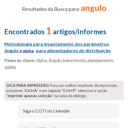
angulo
Resultados da Busca para:
1
Encontrados
artigos/informes
Metodologia para levantamento dos parâmetros
ângulo e
para alimentadores de distribuição
alpha
Palavras-chave:
Alpha
,
Ângulo
,
baixa tensão
,
planejamento
,
SISPAI
DICA PARA IMPRESSÃO
: Para um melhor resultado de impressão,
pressione "
Ctrl+A
" e em seguida "
Crtl+P
", selecione a opção
"
Imprimir apenas seleção
" na caixa de diálogo.
Siga o CGTI no Linkedin