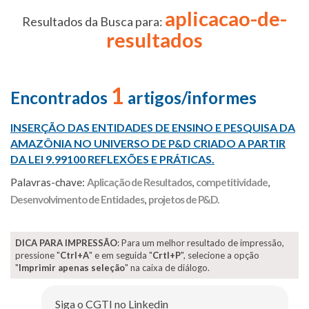
aplicacao-de-
Resultados da Busca para:
resultados
1
Encontrados
artigos/informes
INSERÇÃO DAS ENTIDADES DE ENSINO E PESQUISA DA
AMAZÔNIA NO UNIVERSO DE P&D CRIADO A PARTIR
DA LEI 9.99100 REFLEXÕES E PRÁTICAS.
Palavras-chave:
Aplicação de Resultados
,
competitividade
,
Desenvolvimento de Entidades
,
projetos de P&D.
DICA PARA IMPRESSÃO
: Para um melhor resultado de impressão,
pressione "
Ctrl+A
" e em seguida "
Crtl+P
", selecione a opção
"
Imprimir apenas seleção
" na caixa de diálogo.
Siga o CGTI no Linkedin