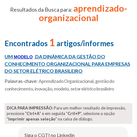
aprendizado-
Resultados da Busca para:
organizacional
1
Encontrados
artigos/informes
UM
DA DINÂMICA DA GESTÃO DO
MODELO
CONHECIMENTO ORGANIZACIONAL PARA EMPRESAS
DO SETOR ELÉTRICO BRASILEIRO
Palavras-chave:
Aprendizado Organizacional
,
gestão do
conhecimento
,
inovação
,
modelo
,
setor elétrico brasileiro
DICA PARA IMPRESSÃO
: Para um melhor resultado de impressão,
pressione "
Ctrl+A
" e em seguida "
Crtl+P
", selecione a opção
"
Imprimir apenas seleção
" na caixa de diálogo.
Siga o CGTI no Linkedin