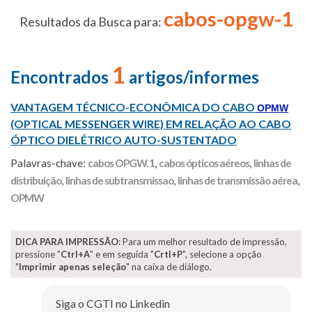
cabos-opgw-1
Resultados da Busca para:
1
Encontrados
artigos/informes
VANTAGEM TÉCNICO-ECONÔMICA DO CABO
OPMW
(OPTICAL MESSENGER WIRE) EM RELAÇÃO AO CABO
ÓPTICO DIELÉTRICO AUTO-SUSTENTADO
Palavras-chave:
cabos OPGW. 1
,
cabos ópticos aéreos
,
linhas de
distribuição
,
linhas de subtransmissao
,
linhas de transmissão aérea
,
OPMW
DICA PARA IMPRESSÃO
: Para um melhor resultado de impressão,
pressione "
Ctrl+A
" e em seguida "
Crtl+P
", selecione a opção
"
Imprimir apenas seleção
" na caixa de diálogo.
Siga o CGTI no Linkedin