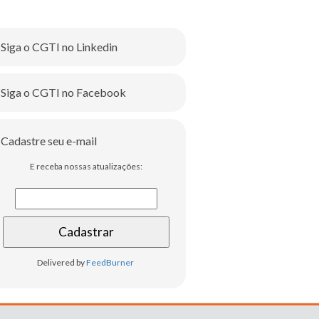
Siga o CGTI no Linkedin
Siga o CGTI no Facebook
Cadastre seu e-mail
E receba nossas atualizações:
Delivered by
FeedBurner