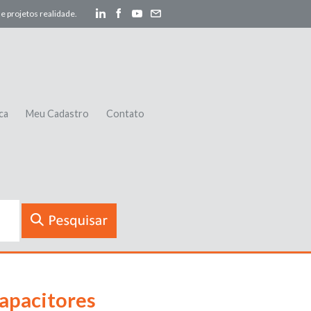
e projetos realidade.
ca
Meu Cadastro
Contato
apacitores