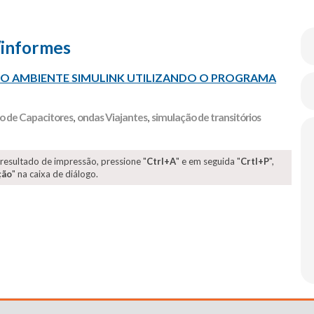
/informes
S NO AMBIENTE SIMULINK UTILIZANDO O PROGRAMA
 de Capacitores
,
ondas Viajantes
,
simulação de transitórios
 resultado de impressão, pressione "
Ctrl+A
" e em seguida "
Crtl+P
",
ção
" na caixa de diálogo.