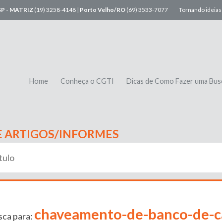
SP - MATRIZ
(19) 3258-4148 |
Porto Velho/RO
(69) 3533-7077
Tornando ideias 
Home
Conheça o CGTI
Dicas de Como Fazer uma Bus
E ARTIGOS/INFORMES
chaveamento-de-banco-de-c
sca para: