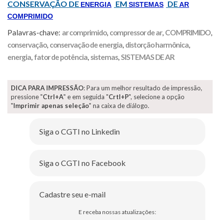
CONSERVAÇÃO DE
EM
DE
ENERGIA
SISTEMAS
AR
COMPRIMIDO
Palavras-chave:
ar comprimido
,
compressor de ar
,
COMPRIMIDO
,
conservação
,
conservação de energia
,
distorção harmônica
,
energia
,
fator de potência
,
sistemas
,
SISTEMAS DE AR
DICA PARA IMPRESSÃO
: Para um melhor resultado de impressão,
pressione "
Ctrl+A
" e em seguida "
Crtl+P
", selecione a opção
"
Imprimir apenas seleção
" na caixa de diálogo.
Siga o CGTI no Linkedin
Siga o CGTI no Facebook
Cadastre seu e-mail
E receba nossas atualizações: