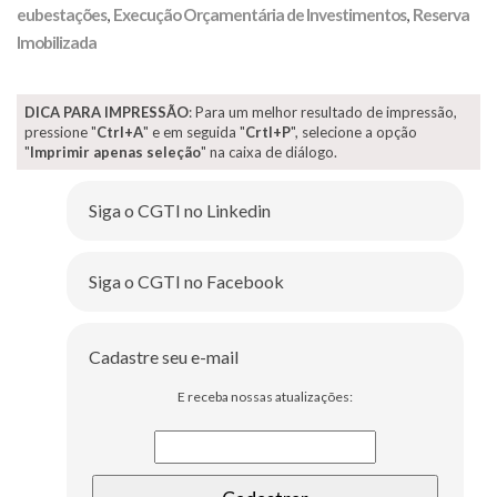
eubestações
,
Execução Orçamentária de Investimentos
,
Reserva
Imobilizada
DICA PARA IMPRESSÃO
: Para um melhor resultado de impressão,
pressione "
Ctrl+A
" e em seguida "
Crtl+P
", selecione a opção
"
Imprimir apenas seleção
" na caixa de diálogo.
Siga o CGTI no Linkedin
Siga o CGTI no Facebook
Cadastre seu e-mail
E receba nossas atualizações: