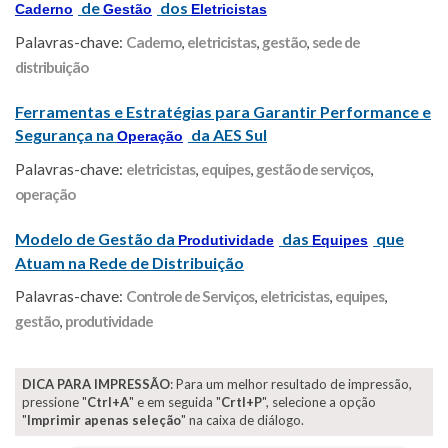
de
dos
Caderno
Gestão
Eletricistas
Palavras-chave:
Caderno
,
eletricistas
,
gestão
,
sede de
distribuição
Ferramentas e Estratégias para Garantir Performance e
Segurança na
da AES Sul
Operação
Palavras-chave:
eletricistas
,
equipes
,
gestão de serviços
,
operação
Modelo de Gestão da
das
que
Produtividade
Equipes
Atuam na Rede de Distribuição
Palavras-chave:
Controle de Serviços
,
eletricistas
,
equipes
,
gestão
,
produtividade
DICA PARA IMPRESSÃO
: Para um melhor resultado de impressão,
pressione "
Ctrl+A
" e em seguida "
Crtl+P
", selecione a opção
"
Imprimir apenas seleção
" na caixa de diálogo.