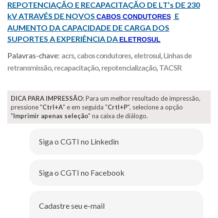
REPOTENCIAÇÃO E RECAPACITAÇÃO DE LT’s DE 230
kV ATRAVÉS DE NOVOS
E
CABOS CONDUTORES
AUMENTO DA CAPACIDADE DE CARGA DOS
SUPORTES A EXPERIÊNCIA DA
ELETROSUL
Palavras-chave:
acrs
,
cabos condutores
,
eletrosul
,
Linhas de
retransmissão
,
recapacitação
,
repotencialização
,
TACSR
DICA PARA IMPRESSÃO
: Para um melhor resultado de impressão,
pressione "
Ctrl+A
" e em seguida "
Crtl+P
", selecione a opção
"
Imprimir apenas seleção
" na caixa de diálogo.
Siga o CGTI no Linkedin
Siga o CGTI no Facebook
Cadastre seu e-mail