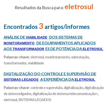
eletrosul
Resultados da Busca para:
3
Encontrados
artigos/informes
ANÁLISE DE
DOS SISTEMAS DE
VIABILIDADE
DE EQUIPAMENTOS APLICADOS
MONITORAMENTO
AOS
ES DE POTÊNCIA DA
TRANSFORMADOR
ELETROSUL
Palavras-chave:
eletrosul
,
monitoramento
,
subestação
,
transformador
,
viabilidade
DIGITALIZAÇÃO DO CONTROLE E SUPERVISÃO DE
A EXPERIÊNCIA DA
SISTEMAS LEGADOS
ELETROSUL
Palavras-chave:
controle e supervisão
,
digitalização
,
digitalização
de sistema ligados
,
digitalização de sistema telecomunicação<
,
eletrosul
,
SISTEMAS LEGADOS