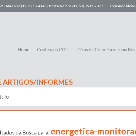
SP - MATRIZ
(19) 3258-4148 |
Porto Velho/RO
(69) 3533-7077
Tornando ideias 
Home
Conheça o CGTI
Dicas de Como Fazer uma Bus
E ARTIGOS/INFORMES
energetica-monitora
ltados da Busca para: