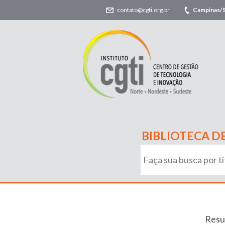
contato@cgti.org.br
Campinas/
BIBLIOTECA D
Resu