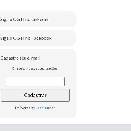
Siga o CGTI no Linkedin
Siga o CGTI no Facebook
Cadastre seu e-mail
E receba nossas atualizações:
Delivered by
FeedBurner