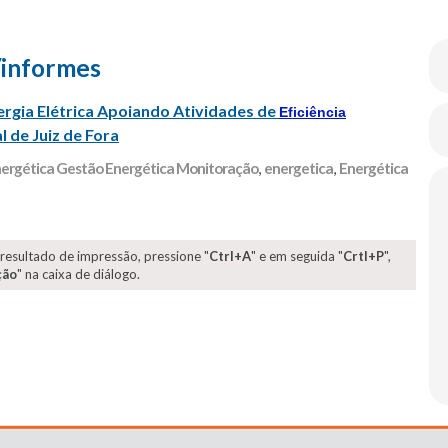
/informes
rgia Elétrica Apoiando Atividades de
Eficiência
 de Juiz de Fora
Energética Gestão Energética Monitoração
,
energetica
,
Energética
 resultado de impressão, pressione "
Ctrl+A
" e em seguida "
Crtl+P
",
ção
" na caixa de diálogo.