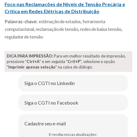
Foco nas Reclamações de Níveis de Tensão Precária e
Crítica em Redes Elétricas de Distribuição
Palavras-chave:
estimação de estados
,
ferramenta
computacional
,
reclamação de tensão
,
redes de baixa tensão
,
regulador de tensão
DICA PARA IMPRESSÃO
: Para um melhor resultado de impressão,
pressione "
Ctrl+A
" e em seguida "
Crtl+P
", selecione a opção
"
Imprimir apenas seleção
" na caixa de diálogo.
Siga o CGTI no Linkedin
Siga o CGTI no Facebook
Cadastre seu e-mail
E receba nossas atualizações: