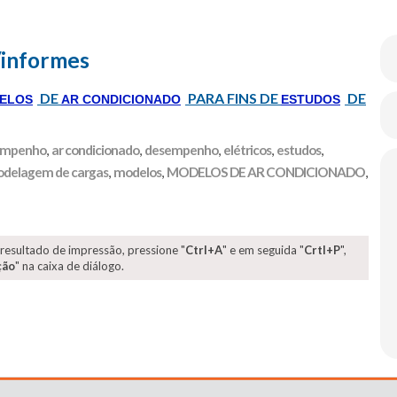
/informes
DE
PARA FINS DE
DE
ELOS
AR CONDICIONADO
ESTUDOS
sempenho
,
ar condicionado
,
desempenho
,
elétricos
,
estudos
,
delagem de cargas
,
modelos
,
MODELOS DE AR CONDICIONADO
,
 resultado de impressão, pressione "
Ctrl+A
" e em seguida "
Crtl+P
",
ção
" na caixa de diálogo.