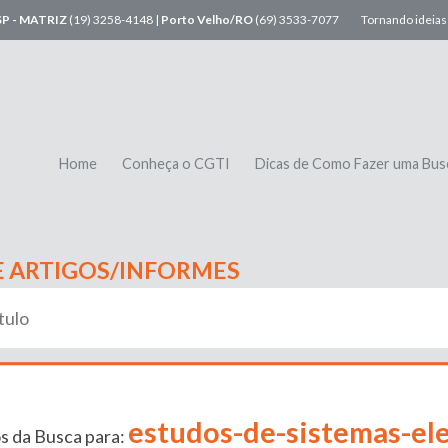
SP - MATRIZ
(19) 3258-4148 |
Porto Velho/RO
(69) 3533-7077
Tornando ideias 
Home
Conheça o CGTI
Dicas de Como Fazer uma Bus
E ARTIGOS/INFORMES
estudos-de-sistemas-ele
s da Busca para: