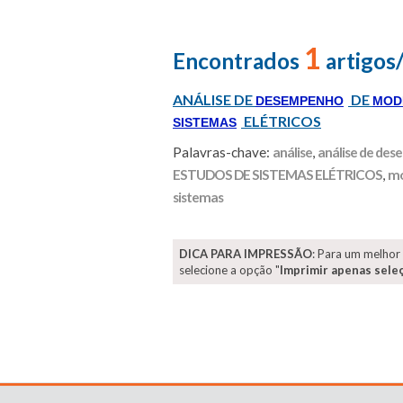
1
Encontrados
artigos
ANÁLISE DE
DE
DESEMPENHO
MOD
ELÉTRICOS
SISTEMAS
Palavras-chave:
análise
,
análise de de
ESTUDOS DE SISTEMAS ELÉTRICOS
,
mo
sistemas
DICA PARA IMPRESSÃO
: Para um melhor
selecione a opção "
Imprimir apenas sele