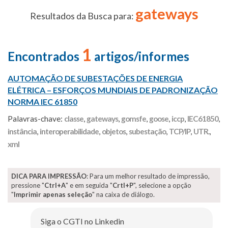
gateways
Resultados da Busca para:
1
Encontrados
artigos/informes
AUTOMAÇÃO DE SUBESTAÇÕES DE ENERGIA
ELÉTRICA – ESFORÇOS MUNDIAIS DE PADRONIZAÇÃO
NORMA IEC 61850
Palavras-chave:
classe
,
gateways
,
gomsfe
,
goose
,
iccp
,
IEC61850
,
instância
,
interoperabilidade
,
objetos
,
subestação
,
TCP/IP
,
UTR.
,
xml
DICA PARA IMPRESSÃO
: Para um melhor resultado de impressão,
pressione "
Ctrl+A
" e em seguida "
Crtl+P
", selecione a opção
"
Imprimir apenas seleção
" na caixa de diálogo.
Siga o CGTI no Linkedin