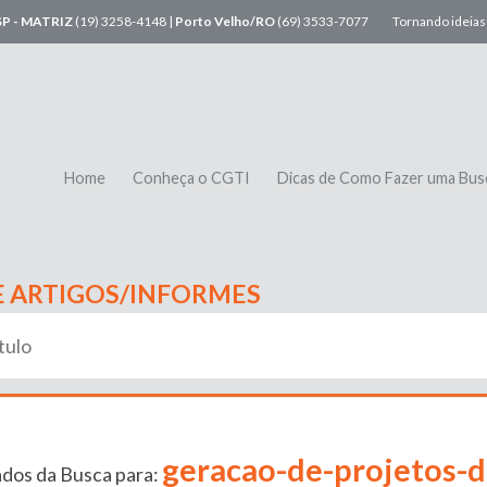
SP - MATRIZ
(19) 3258-4148 |
Porto Velho/RO
(69) 3533-7077
Tornando ideias 
Home
Conheça o CGTI
Dicas de Como Fazer uma Bus
E ARTIGOS/INFORMES
geracao-de-projetos-
dos da Busca para: