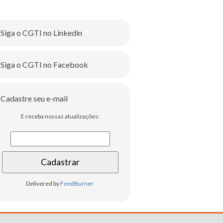
Siga o CGTI no Linkedin
Siga o CGTI no Facebook
Cadastre seu e-mail
E receba nossas atualizações:
Delivered by
FeedBurner