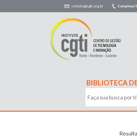
contato@cgti.org.br
Campinas/
BIBLIOTECA D
Resulta