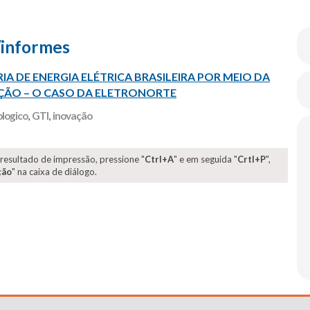
/informes
 DE ENERGIA ELÉTRICA BRASILEIRA POR MEIO DA
ÇÃO – O CASO DA ELETRONORTE
logico
,
GTI
,
inovação
 resultado de impressão, pressione "
Ctrl+A
" e em seguida "
Crtl+P
",
ção
" na caixa de diálogo.