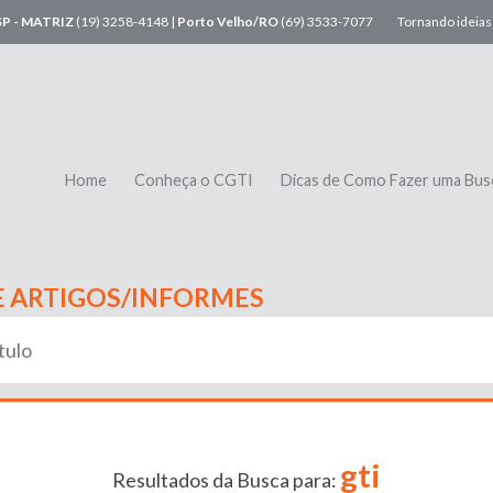
SP - MATRIZ
(19) 3258-4148 |
Porto Velho/RO
(69) 3533-7077
Tornando ideias 
Home
Conheça o CGTI
Dicas de Como Fazer uma Bus
E ARTIGOS/INFORMES
gti
Resultados da Busca para: