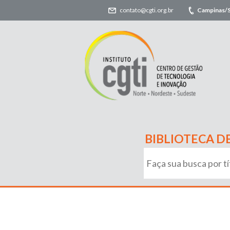
contato@cgti.org.br
Campinas/
BIBLIOTECA D