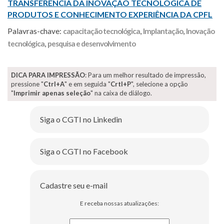
TRANSFERÊNCIA DA INOVAÇÃO TECNOLÓGICA DE
PRODUTOS E CONHECIMENTO EXPERIÊNCIA DA CPFL
Palavras-chave:
capacitação tecnológica
,
Implantação
,
Inovação
tecnológica
,
pesquisa e desenvolvimento
DICA PARA IMPRESSÃO
: Para um melhor resultado de impressão,
pressione "
Ctrl+A
" e em seguida "
Crtl+P
", selecione a opção
"
Imprimir apenas seleção
" na caixa de diálogo.
Siga o CGTI no Linkedin
Siga o CGTI no Facebook
Cadastre seu e-mail
E receba nossas atualizações: