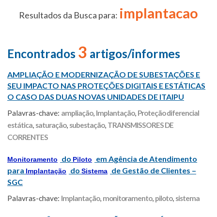
implantacao
Resultados da Busca para:
3
Encontrados
artigos/informes
AMPLIAÇÃO E MODERNIZAÇÃO DE SUBESTAÇÕES E
SEU IMPACTO NAS PROTEÇÕES DIGITAIS E ESTÁTICAS
O CASO DAS DUAS NOVAS UNIDADES DE ITAIPU
Palavras-chave:
ampliação
,
Implantação
,
Proteção diferencial
estática
,
saturação
,
subestação
,
TRANSMISSORES DE
CORRENTES
do
em Agência de Atendimento
Monitoramento
Piloto
para
do
de Gestão de Clientes –
Implantação
Sistema
SGC
Palavras-chave:
Implantação
,
monitoramento
,
piloto
,
sistema