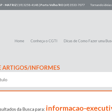
SP - MATRIZ
(19) 3258-4148 |
Porto Velho/RO
(69) 3533-7077
Tornando ideias 
Home
Conheça o CGTI
Dicas de Como Fazer uma Bus
E ARTIGOS/INFORMES
informacao-executi
sultados da Busca para: