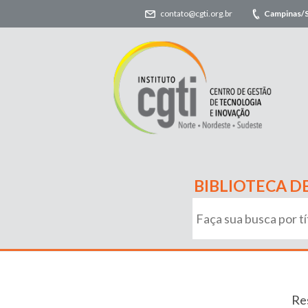
contato@cgti.org.br
Campinas/
BIBLIOTECA D
Re