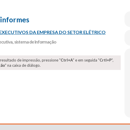
/informes
 EXECUTIVOS DA EMPRESA DO SETOR ELÉTRICO
ecutiva
,
sistema de Informação
 resultado de impressão, pressione "
Ctrl+A
" e em seguida "
Crtl+P
",
ção
" na caixa de diálogo.