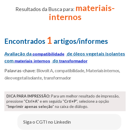
materiais-
Resultados da Busca para:
internos
1
Encontrados
artigos/informes
Avaliação da
de óleos vegetais isolantes
compatibilidade
com
do
materiais internos
transformador
Palavras-chave:
Biovolt A
,
compatibilidade
,
Materiais internos
,
óleo vegetal isolante
,
transformador
DICA PARA IMPRESSÃO
: Para um melhor resultado de impressão,
pressione "
Ctrl+A
" e em seguida "
Crtl+P
", selecione a opção
"
Imprimir apenas seleção
" na caixa de diálogo.
Siga o CGTI no Linkedin