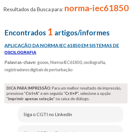
norma-iec61850
Resultados da Busca para:
1
Encontrados
artigos/informes
APLICAÇÃO DA NORMA IEC 61850 EM SISTEMAS DE
OSCILOGRAFIA
Palavras-chave:
goose
,
Norma IEC61850
,
oscilografia
,
registradores digitais de perturbação
DICA PARA IMPRESSÃO
: Para um melhor resultado de impressão,
pressione "
Ctrl+A
" e em seguida "
Crtl+P
", selecione a opção
"
Imprimir apenas seleção
" na caixa de diálogo.
Siga o CGTI no Linkedin