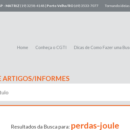
SP - MATRIZ
(19) 3258-4148 |
Porto Velho/RO
(69) 3533-7077
Tornando ideias 
Home
Conheça o CGTI
Dicas de Como Fazer uma Bus
E ARTIGOS/INFORMES
perdas-joule
Resultados da Busca para: