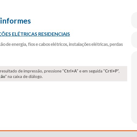
/informes
ÕES ELÉTRICAS RESIDENCIAIS
ão de energia
,
fios e cabos elétricos
,
instalações elétricas
,
perdas
 resultado de impressão, pressione "
Ctrl+A
" e em seguida "
Crtl+P
",
ção
" na caixa de diálogo.