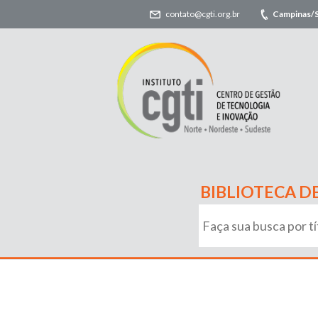
contato@cgti.org.br
Campinas/
BIBLIOTECA D