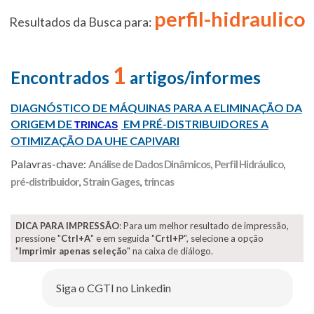
perfil-hidraulico
Resultados da Busca para:
1
Encontrados
artigos/informes
DIAGNÓSTICO DE MÁQUINAS PARA A ELIMINAÇÃO DA
ORIGEM DE
EM PRÉ-DISTRIBUIDORES A
TRINCAS
OTIMIZAÇÃO DA UHE CAPIVARI
Palavras-chave:
Análise de Dados Dinâmicos
,
Perfil Hidráulico
,
pré-distribuidor
,
Strain Gages
,
trincas
DICA PARA IMPRESSÃO
: Para um melhor resultado de impressão,
pressione "
Ctrl+A
" e em seguida "
Crtl+P
", selecione a opção
"
Imprimir apenas seleção
" na caixa de diálogo.
Siga o CGTI no Linkedin