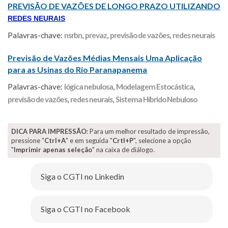
PREVISÃO DE VAZÕES DE LONGO PRAZO UTILIZANDO
REDES NEURAIS
Palavras-chave:
nsrbn
,
prevaz
,
previsão de vazões
,
redes neurais
Previsão de Vazões Médias Mensais Uma Aplicação
para as Usinas do Rio Paranapanema
Palavras-chave:
lógica nebulosa
,
Modelagem Estocástica
,
previsão de vazões
,
redes neurais
,
Sistema Híbrido Nebuloso
DICA PARA IMPRESSÃO
: Para um melhor resultado de impressão,
pressione "
Ctrl+A
" e em seguida "
Crtl+P
", selecione a opção
"
Imprimir apenas seleção
" na caixa de diálogo.
Siga o CGTI no Linkedin
Siga o CGTI no Facebook