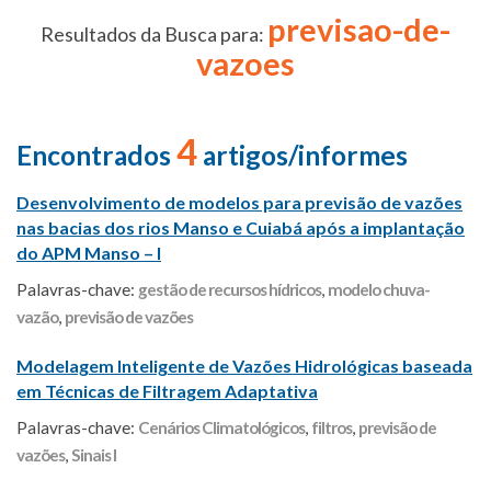
previsao-de-
Resultados da Busca para:
vazoes
4
Encontrados
artigos/informes
Desenvolvimento de modelos para previsão de vazões
nas bacias dos rios Manso e Cuiabá após a implantação
do APM Manso – I
Palavras-chave:
gestão de recursos hídricos
,
modelo chuva-
vazão
,
previsão de vazões
Modelagem Inteligente de Vazões Hidrológicas baseada
em Técnicas de Filtragem Adaptativa
Palavras-chave:
Cenários Climatológicos
,
filtros
,
previsão de
vazões
,
Sinais I