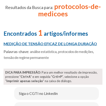
protocolos-de-
Resultados da Busca para:
medicoes
1
Encontrados
artigos/informes
MEDIÇÃO DE TENSÃO EFICAZ DE LONGA DURAÇÃO
Palavras-chave:
análise estatística
,
protocolos de medições
,
tensão de regime permanente
DICA PARA IMPRESSÃO
: Para um melhor resultado de impressão,
pressione "
Ctrl+A
" e em seguida "
Crtl+P
", selecione a opção
"
Imprimir apenas seleção
" na caixa de diálogo.
Siga o CGTI no Linkedin