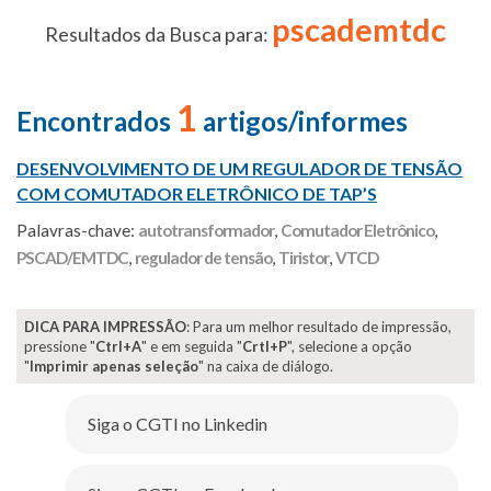
pscademtdc
Resultados da Busca para:
1
Encontrados
artigos/informes
DESENVOLVIMENTO DE UM REGULADOR DE TENSÃO
COM COMUTADOR ELETRÔNICO DE TAP’S
Palavras-chave:
autotransformador
,
Comutador Eletrônico
,
PSCAD/EMTDC
,
regulador de tensão
,
Tiristor
,
VTCD
DICA PARA IMPRESSÃO
: Para um melhor resultado de impressão,
pressione "
Ctrl+A
" e em seguida "
Crtl+P
", selecione a opção
"
Imprimir apenas seleção
" na caixa de diálogo.
Siga o CGTI no Linkedin