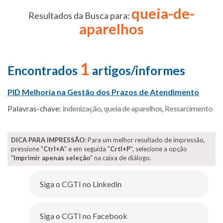
queia-de-
Resultados da Busca para:
aparelhos
1
Encontrados
artigos/informes
PID Melhoria na Gestão dos Prazos de Atendimento
Palavras-chave:
indenização
,
queia de aparelhos
,
Ressarcimento
DICA PARA IMPRESSÃO
: Para um melhor resultado de impressão,
pressione "
Ctrl+A
" e em seguida "
Crtl+P
", selecione a opção
"
Imprimir apenas seleção
" na caixa de diálogo.
Siga o CGTI no Linkedin
Siga o CGTI no Facebook