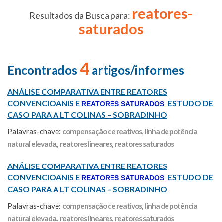
reatores-
Resultados da Busca para:
saturados
4
Encontrados
artigos/informes
ANÁLISE COMPARATIVA ENTRE REATORES
CONVENCIOANIS E
ESTUDO DE
REATORES SATURADOS
CASO PARA A LT COLINAS – SOBRADINHO
Palavras-chave:
compensação de reativos
,
linha de potência
natural elevada.
,
reatores lineares
,
reatores saturados
ANÁLISE COMPARATIVA ENTRE REATORES
CONVENCIOANIS E
ESTUDO DE
REATORES SATURADOS
CASO PARA A LT COLINAS – SOBRADINHO
Palavras-chave:
compensação de reativos
,
linha de potência
natural elevada.
,
reatores lineares
,
reatores saturados