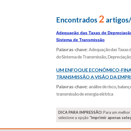
2
Encontrados
artigos
Adequação das Taxas de Depreciação
Sistema de Transmissão
Palavras-chave:
Adequação das Taxas d
do Sistema de Transmissão
,
Depreciação 
UM ENFOQUE ECONÔMICO-FINAN
TRANSMISSÃO A VISÃO DA EMPRE
Palavras-chave:
análise de risco
,
balanç
transmissão de energia elétrica
DICA PARA IMPRESSÃO
: Para um melhor
selecione a opção "
Imprimir apenas sele