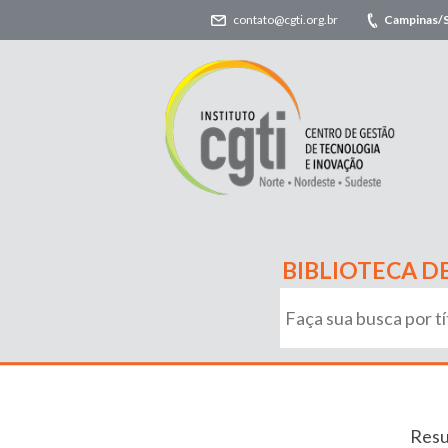
contato@cgti.org.br
Campinas/
BIBLIOTECA D
Resu