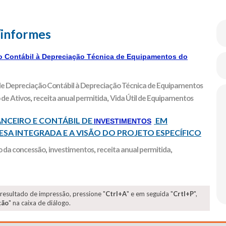
/informes
 Contábil à Depreciação Técnica de Equipamentos do
e Depreciação Contábil à Depreciação Técnica de Equipamentos
de Ativos
,
receita anual permitida
,
Vida Útil de Equipamentos
CEIRO E CONTÁBIL DE
EM
INVESTIMENTOS
SA INTEGRADA E A VISÃO DO PROJETO ESPECÍFICO
o da concessão
,
investimentos
,
receita anual permitida
,
 resultado de impressão, pressione "
Ctrl+A
" e em seguida "
Crtl+P
",
ção
" na caixa de diálogo.