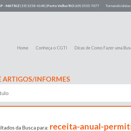
SP - MATRIZ
(19) 3258-4148 |
Porto Velho/RO
(69) 3533-7077
Tornando ideias 
Home
Conheça o CGTI
Dicas de Como Fazer uma Bus
E ARTIGOS/INFORMES
receita-anual-permit
ltados da Busca para: