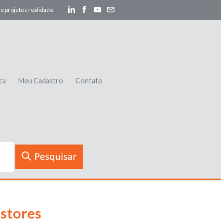
e projetos realidade.
ca
Meu Cadastro
Contato
istores