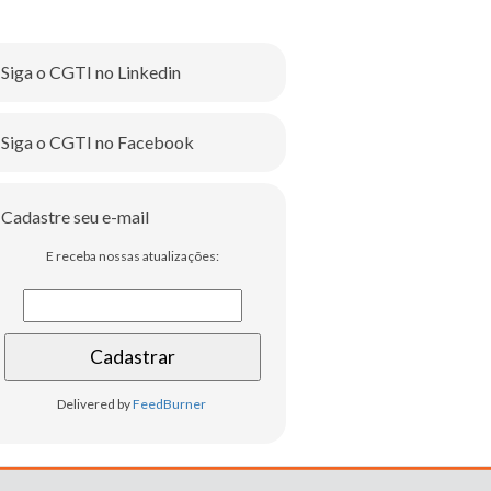
Siga o CGTI no Linkedin
Siga o CGTI no Facebook
Cadastre seu e-mail
E receba nossas atualizações:
Delivered by
FeedBurner