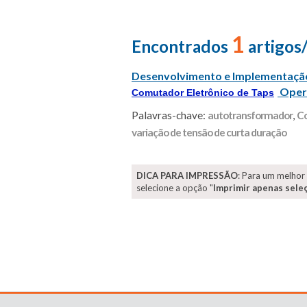
1
Encontrados
artigos
Desenvolvimento e Implementação
Opera
Comutador Eletrônico de Taps
Palavras-chave:
autotransformador
,
Co
variação de tensão de curta duração
DICA PARA IMPRESSÃO
: Para um melhor
selecione a opção "
Imprimir apenas sele