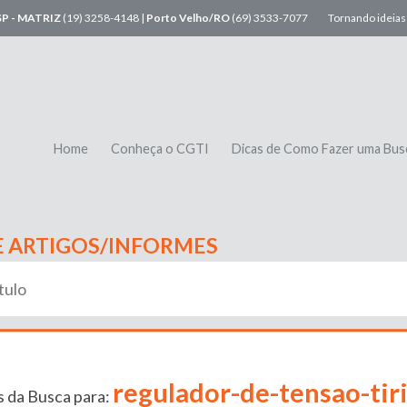
SP - MATRIZ
(19) 3258-4148 |
Porto Velho/RO
(69) 3533-7077
Tornando ideias 
Home
Conheça o CGTI
Dicas de Como Fazer uma Bus
E ARTIGOS/INFORMES
regulador-de-tensao-tir
 da Busca para: