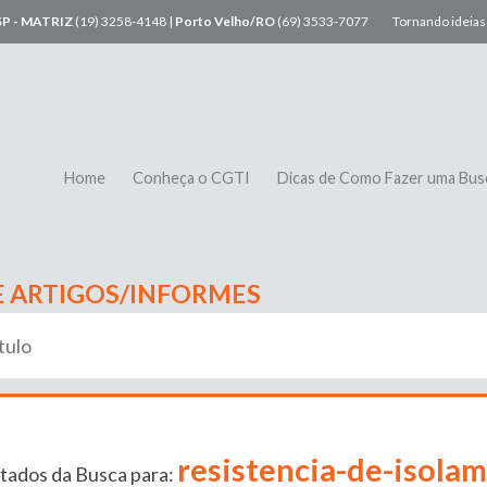
SP - MATRIZ
(19) 3258-4148 |
Porto Velho/RO
(69) 3533-7077
Tornando ideias 
Home
Conheça o CGTI
Dicas de Como Fazer uma Bus
E ARTIGOS/INFORMES
resistencia-de-isola
tados da Busca para: