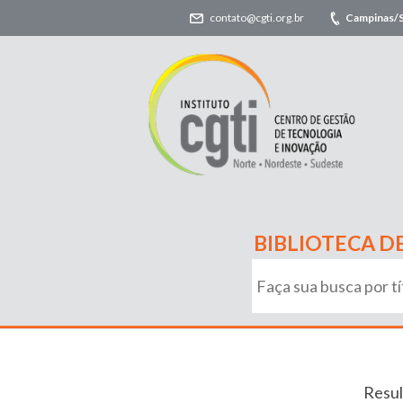
contato@cgti.org.br
Campinas/
BIBLIOTECA D
Resul