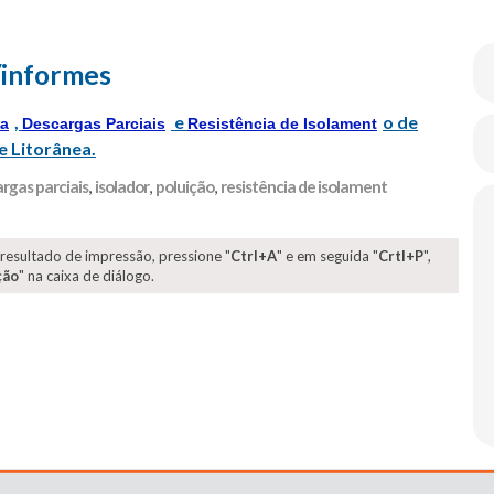
/informes
,
e
o de
ga
Descargas Parciais
Resistência de Isolament
 e Litorânea.
rgas parciais
,
isolador
,
poluição
,
resistência de isolament
 resultado de impressão, pressione "
Ctrl+A
" e em seguida "
Crtl+P
",
ção
" na caixa de diálogo.