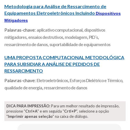
Metodologia para Análise de Ressarcimento de
Equipamentos Eletroeletrônicos Incluindo
Dispositivos
Mitigadores
Palavras-chave:
aplicativo computacional
,
dispositivos
mitigadores
,
ensaios destrutivos
,
modelagem
,
PID´s
,
ressarcimento de danos
,
suportabilidade de equipamentos
UMA PROPOSTA COMPUTACIONAL METODOLÓGICA
PARA SUBSIDIAR A ANÁLISE DE PEDIDOS DE
RESSARCIMENTO
Palavras-chave:
Eletroeletrônicos
,
Esforços Dielétrico e Térmico
,
qualidade de energia
,
ressarcimento de danos
DICA PARA IMPRESSÃO
: Para um melhor resultado de impressão,
pressione "
Ctrl+A
" e em seguida "
Crtl+P
", selecione a opção
"
Imprimir apenas seleção
" na caixa de diálogo.