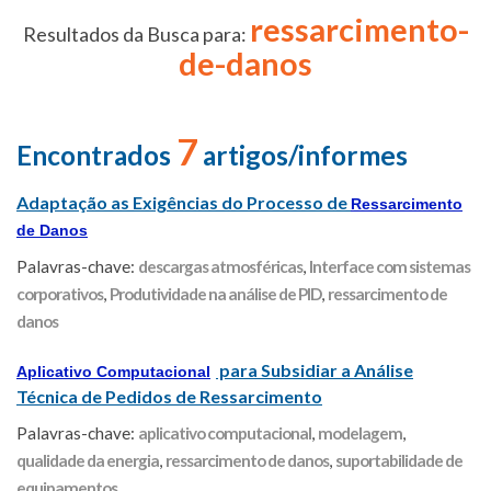
ressarcimento-
Resultados da Busca para:
de-danos
7
Encontrados
artigos/informes
Adaptação as Exigências do Processo de
Ressarcimento
de Danos
Palavras-chave:
descargas atmosféricas
,
Interface com sistemas
corporativos
,
Produtividade na análise de PID
,
ressarcimento de
danos
para Subsidiar a Análise
Aplicativo Computacional
Técnica de Pedidos de Ressarcimento
Palavras-chave:
aplicativo computacional
,
modelagem
,
qualidade da energia
,
ressarcimento de danos
,
suportabilidade de
equipamentos