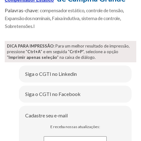
Compensador Estático
Palavras-chave:
compensador estático
,
controle de tensão
,
Expansão dos nominais
,
Faixa indutiva
,
sistema de controle
,
Sobretensões. I
DICA PARA IMPRESSÃO
: Para um melhor resultado de impressão,
pressione "
Ctrl+A
" e em seguida "
Crtl+P
", selecione a opção
"
Imprimir apenas seleção
" na caixa de diálogo.
Siga o CGTI no Linkedin
Siga o CGTI no Facebook
Cadastre seu e-mail
E receba nossas atualizações: