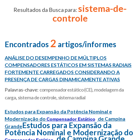
sistema-de-
Resultados da Busca para:
controle
2
Encontrados
artigos/informes
ANÁLISE DO DESEMPENHO DE MÚLTIPLOS
COMPENSADORES ESTÁTICOS EM SISTEMAS RADIAIS
FORTEMENTE CARREGADOS CONSIDERANDO A
PRESENÇA DE CARGAS DINAMICAMENTE ATIVAS
Palavras-chave:
compensador estático (CE)
,
modelagem da
carga
,
sistema de controle
,
sistema radial
Estudos para Expansão da Potência Nominal e
Modernização do
de Campina
Compensador Estático
Estudos para Expansão da
Grande
Potência Nominal e Modernização do
de Campina Grande