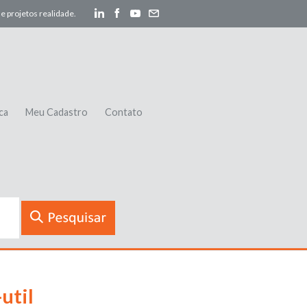
e projetos realidade.
ca
Meu Cadastro
Contato
util