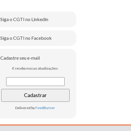
Siga o CGTI no Linkedin
Siga o CGTI no Facebook
Cadastre seu e-mail
E receba nossas atualizações:
Delivered by
FeedBurner