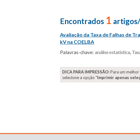
1
Encontrados
artigos
Avaliação da Taxa de Falhas de Tr
kV na COELBA
Palavras-chave:
análise estatística
,
Taxa
DICA PARA IMPRESSÃO
: Para um melhor
selecione a opção "
Imprimir apenas sele