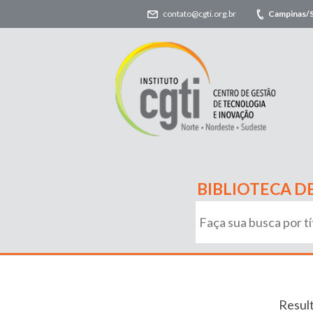
contato@cgti.org.br
Campinas/
BIBLIOTECA D
Resul