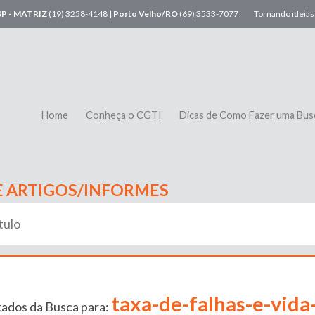
SP - MATRIZ
(19) 3258-4148 |
Porto Velho/RO
(69) 3533-7077
Tornando ideias 
Home
Conheça o CGTI
Dicas de Como Fazer uma Bus
E ARTIGOS/INFORMES
taxa-de-falhas-e-vida-
tados da Busca para: