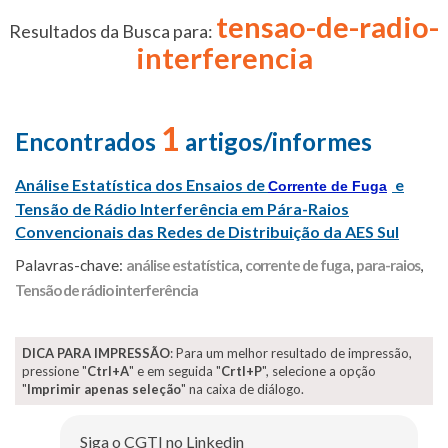
tensao-de-radio-
Resultados da Busca para:
interferencia
1
Encontrados
artigos/informes
Análise Estatística dos Ensaios de
e
Corrente de Fuga
Tensão de Rádio Interferência em Pára-Raios
Convencionais das Redes de Distribuição da AES Sul
Palavras-chave:
análise estatística
,
corrente de fuga
,
para-raios
,
Tensão de rádio interferência
DICA PARA IMPRESSÃO
: Para um melhor resultado de impressão,
pressione "
Ctrl+A
" e em seguida "
Crtl+P
", selecione a opção
"
Imprimir apenas seleção
" na caixa de diálogo.
Siga o CGTI no Linkedin