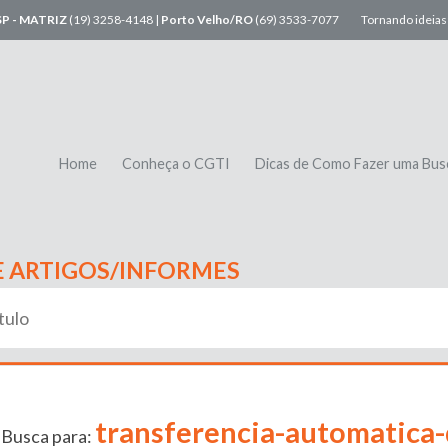
SP - MATRIZ
(19) 3258-4148 |
Porto Velho/RO
(69) 3533-7077
Tornando ideias 
Home
Conheça o CGTI
Dicas de Como Fazer uma Bus
E ARTIGOS/INFORMES
transferencia-automatica-
 Busca para: