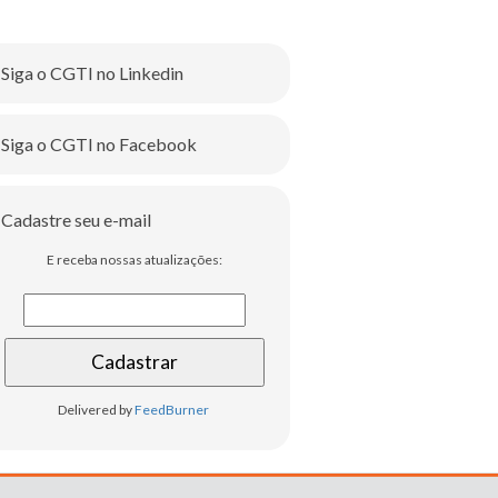
Siga o CGTI no Linkedin
Siga o CGTI no Facebook
Cadastre seu e-mail
E receba nossas atualizações:
Delivered by
FeedBurner