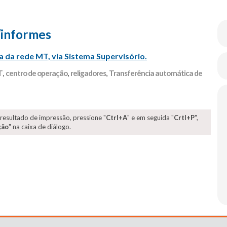
/informes
a da rede MT, via Sistema Supervisório.
T
,
centro de operação
,
religadores
,
Transferência automática de
 resultado de impressão, pressione "
Ctrl+A
" e em seguida "
Crtl+P
",
ção
" na caixa de diálogo.