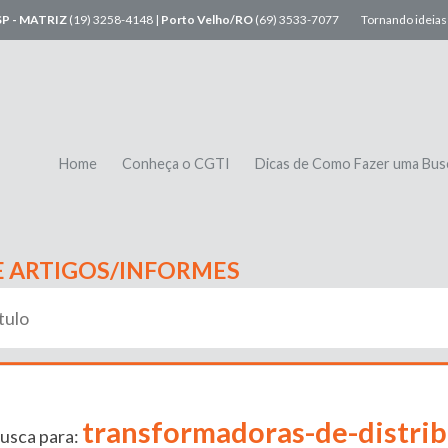
SP - MATRIZ
(19) 3258-4148 |
Porto Velho/RO
(69) 3533-7077
Tornando ideias 
Home
Conheça o CGTI
Dicas de Como Fazer uma Bus
E ARTIGOS/INFORMES
transformadoras-de-distrib
usca para: