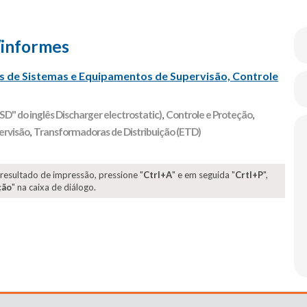
/informes
tes de Sistemas e Equipamentos de Supervisão, Controle
D" do inglês Discharger electrostatic)
,
Controle e Proteção
,
ervisão
,
Transformadoras de Distribuição (ETD)
 resultado de impressão, pressione "
Ctrl+A
" e em seguida "
Crtl+P
",
ção
" na caixa de diálogo.