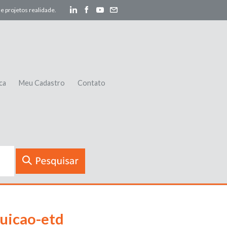
e projetos realidade.
ca
Meu Cadastro
Contato
uicao-etd