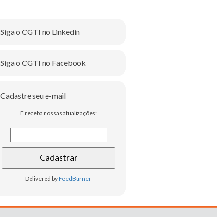
Siga o CGTI no Linkedin
Siga o CGTI no Facebook
Cadastre seu e-mail
E receba nossas atualizações:
Delivered by
FeedBurner