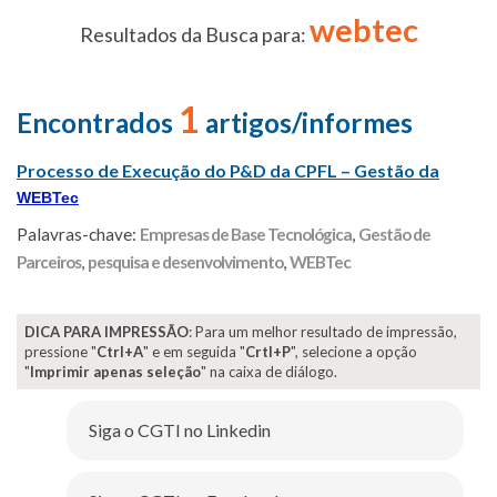
webtec
Resultados da Busca para:
1
Encontrados
artigos/informes
Processo de Execução do P&D da CPFL – Gestão da
WEBTec
Palavras-chave:
Empresas de Base Tecnológica
,
Gestão de
Parceiros
,
pesquisa e desenvolvimento
,
WEBTec
DICA PARA IMPRESSÃO
: Para um melhor resultado de impressão,
pressione "
Ctrl+A
" e em seguida "
Crtl+P
", selecione a opção
"
Imprimir apenas seleção
" na caixa de diálogo.
Siga o CGTI no Linkedin