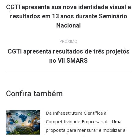
de
CGTI apresenta sua nova identidade visual e
resultados em 13 anos durante Seminário
Post
post:
anterior:
Nacional
PRÓXIMO
CGTI apresenta resultados de três projetos
Próximo
no VII SMARS
post:
Confira também
Da Infraestrutura Científica à
Competitividade Empresarial – Uma
proposta para mensurar e mobilizar a