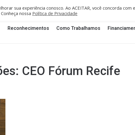
fe/PE: recife@cgti.org.br
Porto Velho/RO: portovelho@cgti.org.br
lhorar sua experiência conosco. Ao ACEITAR, você concorda com 
". Conheça nossa
Política de Privacidade
s
Reconhecimentos
Como Trabalhamos
Financiame
ões:
CEO Fórum Recife