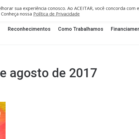
fe/PE: recife@cgti.org.br
Porto Velho/RO: portovelho@cgti.org.br
lhorar sua experiência conosco. Ao ACEITAR, você concorda com 
". Conheça nossa
Política de Privacidade
s
Reconhecimentos
Como Trabalhamos
Financiame
e agosto de 2017