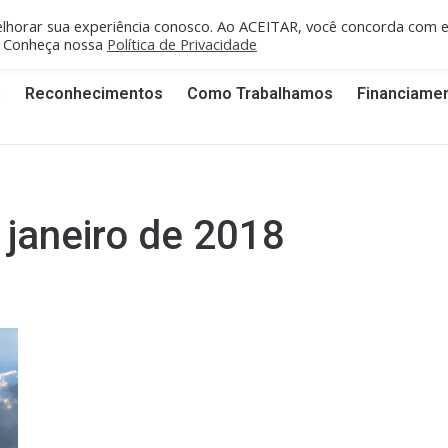
fe/PE: recife@cgti.org.br
Porto Velho/RO: portovelho@cgti.org.br
lhorar sua experiência conosco. Ao ACEITAR, você concorda com 
". Conheça nossa
Política de Privacidade
s
Reconhecimentos
Como Trabalhamos
Financiame
 janeiro de 2018