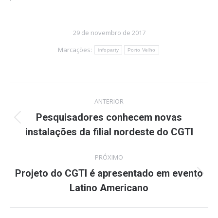
29 de novembro de 2017
Marcações:
infoparty
Porto Velho
Navegação
ANTERIOR
de
Pesquisadores conhecem novas
Post
instalações da filial nordeste do CGTI
post:
anterior:
PRÓXIMO
Projeto do CGTI é apresentado em evento
Próximo
Latino Americano
post: