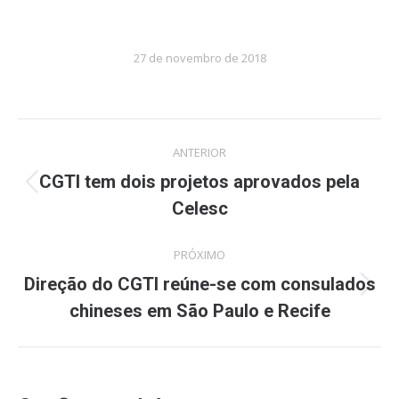
27 de novembro de 2018
Navegação
ANTERIOR
de
CGTI tem dois projetos aprovados pela
Post
Celesc
post:
anterior:
PRÓXIMO
Direção do CGTI reúne-se com consulados
Próximo
chineses em São Paulo e Recife
post: