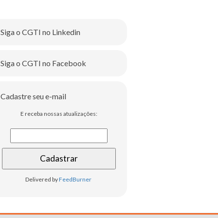
Siga o CGTI no Linkedin
Siga o CGTI no Facebook
Cadastre seu e-mail
E receba nossas atualizações:
Delivered by
FeedBurner