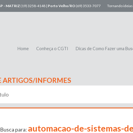
SP - MATRIZ
(19) 3258-4148 |
Porto Velho/RO
(69) 3533-7077
Tornando ideias 
Home
Conheça o CGTI
Dicas de Como Fazer uma Bus
E ARTIGOS/INFORMES
automacao-de-sistemas-de
 Busca para: