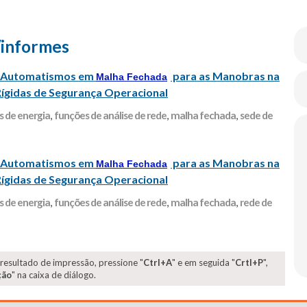
/informes
de Automatismos em
para as Manobras na
Malha Fechada
Rígidas de Segurança Operacional
 de energia
,
funções de análise de rede
,
malha fechada
,
sede de
de Automatismos em
para as Manobras na
Malha Fechada
Rígidas de Segurança Operacional
 de energia
,
funções de análise de rede
,
malha fechada
,
rede de
 resultado de impressão, pressione "
Ctrl+A
" e em seguida "
Crtl+P
",
ção
" na caixa de diálogo.