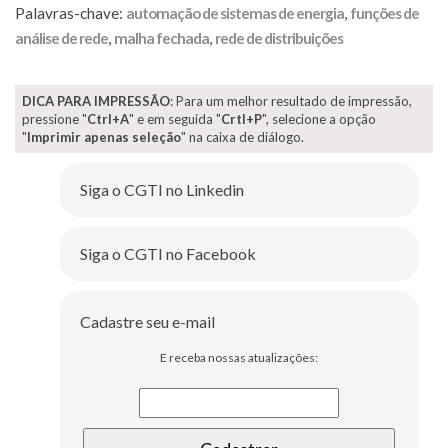
Palavras-chave:
automação de sistemas de energia
,
funções de
análise de rede
,
malha fechada
,
rede de distribuições
DICA PARA IMPRESSÃO
: Para um melhor resultado de impressão,
pressione "
Ctrl+A
" e em seguida "
Crtl+P
", selecione a opção
"
Imprimir apenas seleção
" na caixa de diálogo.
Siga o CGTI no Linkedin
Siga o CGTI no Facebook
Cadastre seu e-mail
E receba nossas atualizações: