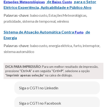
de
para o Setor
Estações Meteorológicas
Baixo Custo
Elétrico Experiência, Aplicabilidade e Público Alvo
Palavras-chave:
baixo custo
,
Estações Meteorológicas
,
praticidade
,
sistema de tempo real
,
wireless
Sistema de Atuação Automática Contra
de
Furto
Energia
Palavras-chave:
baixo custo
,
energia elétrica
,
furto
,
interruptor
,
sistema automático
DICA PARA IMPRESSÃO
: Para um melhor resultado de impressão,
pressione "
Ctrl+A
" e em seguida "
Crtl+P
", selecione a opção
"
Imprimir apenas seleção
" na caixa de diálogo.
Siga o CGTI no Linkedin
Siga o CGTI no Facebook