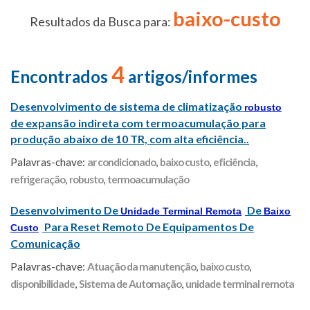
baixo-custo
Resultados da Busca para:
4
Encontrados
artigos/informes
Desenvolvimento de sistema de climatização
robusto
de expansão indireta com termoacumulação para
produção abaixo de 10 TR, com alta eficiência..
Palavras-chave:
ar condicionado
,
baixo custo
,
eficiência
,
refrigeração
,
robusto
,
termoacumulação
Desenvolvimento De
De
Unidade Terminal Remota
Baixo
Para Reset Remoto De Equipamentos De
Custo
Comunicação
Palavras-chave:
Atuação da manutenção
,
baixo custo
,
disponibilidade
,
Sistema de Automação
,
unidade terminal remota