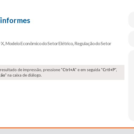
/informes
 X
,
Modelo Econômico do Setor Elétrico
,
Regulação do Setor
 resultado de impressão, pressione "
Ctrl+A
" e em seguida "
Crtl+P
",
ção
" na caixa de diálogo.