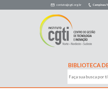
contato@cgti.org.br
Campinas/
BIBLIOTECA D