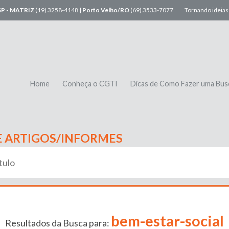
SP - MATRIZ
(19) 3258-4148 |
Porto Velho/RO
(69) 3533-7077
Tornando ideias 
Home
Conheça o CGTI
Dicas de Como Fazer uma Bus
E ARTIGOS/INFORMES
bem-estar-social
Resultados da Busca para: